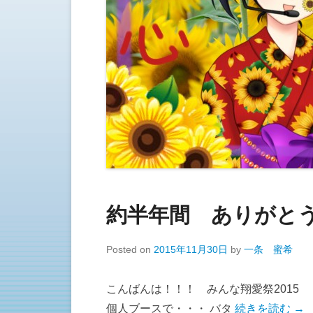
約半年間 ありがとうご
Posted on
2015年11月30日
by
一条 蜜希
こんばんは！！！ みんな翔愛祭2015 
個人ブースで・・・ バタ
続きを読む →