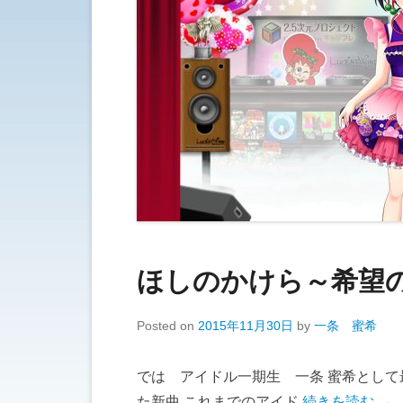
ほしのかけら～希望
Posted on
2015年11月30日
by
一条 蜜希
では アイドル一期生 一条 蜜希として最
た新曲 これまでのアイド
続きを読む →