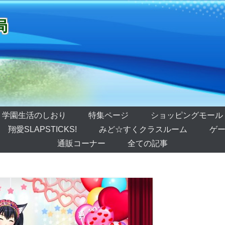
局
学園生活のしおり
特集ページ
ショッピングモール
翔愛SLAPSTICKS!
みど☆すくクラスルーム
ゲー
通販コーナー
全ての記事