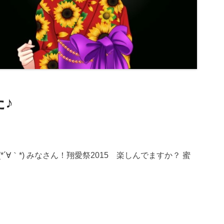
♪
´∀｀*) みなさん！翔愛祭2015 楽しんでますか？ 蜜