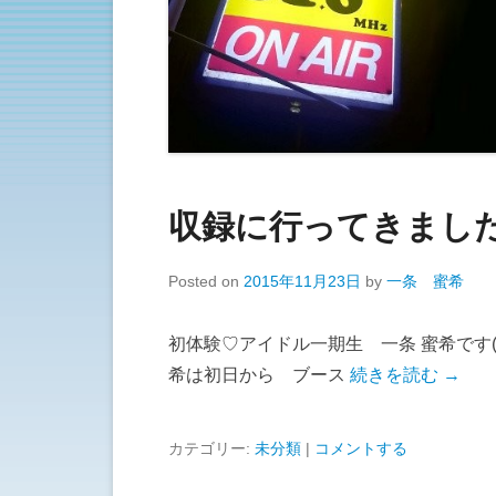
収録に行ってきました
Posted on
2015年11月23日
by
一条 蜜希
初体験♡アイドル一期生 一条 蜜希です(*
希は初日から ブース
続きを読む →
カテゴリー:
未分類
|
コメントする