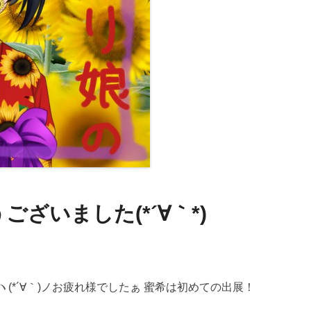
ざいました(*´∀｀*)
ヽ(*´∀｀)ノお疲れ様でしたぁ 蜜希は初めての出展！