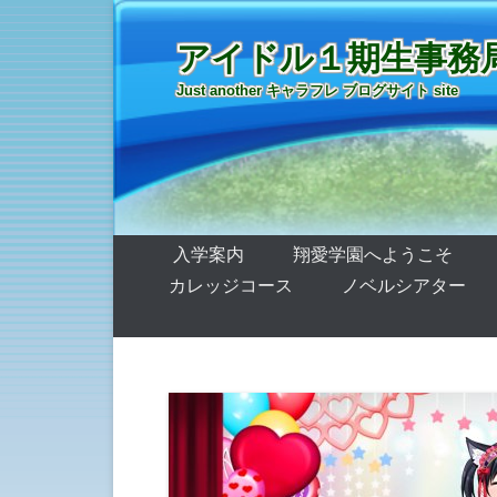
アイドル１期生事務
Just another キャラフレ ブログサイト site
第1メニュー
コンテンツへ移動
入学案内
翔愛学園へようこそ
カレッジコース
ノベルシアター