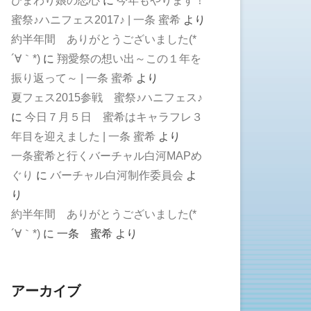
ひまわり娘の恋心
に
今年もやります！
蜜祭♪ハニフェス2017♪ | 一条 蜜希
より
約半年間 ありがとうございました(*
´∀｀*)
に
翔愛祭の想い出～この１年を
振り返って～ | 一条 蜜希
より
夏フェス2015参戦 蜜祭♪ハニフェス♪
に
今日７月５日 蜜希はキャラフレ３
年目を迎えました | 一条 蜜希
より
一条蜜希と行くバーチャル白河MAPめ
ぐり
に
バーチャル白河制作委員会
よ
り
約半年間 ありがとうございました(*
´∀｀*)
に
一条 蜜希
より
アーカイブ